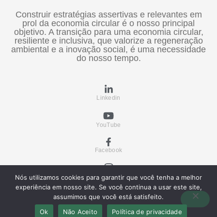
Construir estratégias assertivas e relevantes em
prol da economia circular é o nosso principal
objetivo. A transição para uma economia circular,
resiliente e inclusiva, que valorize a regeneração
ambiental e a inovação social, é uma necessidade
do nosso tempo.
Linkedin
YouTube
Facebook
Instagram
Nós utilizamos cookies para garantir que você tenha a melhor
experiência em nosso site. Se você continua a usar este site,
assumimos que você está satisfeito.
Copyright © 2026 Instituto Nacional de Economia
Circular - INEC
Ok
Não Aceito
Política de privacidade