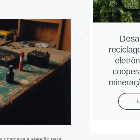
Desaf
reciclag
eletrô
coopera
mineraç
L
es chamava a atenção para