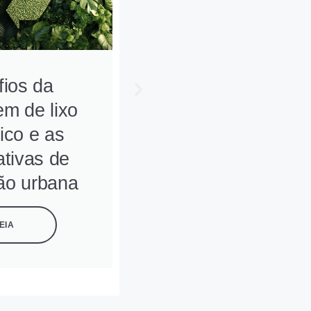
ios da
Lixo eletrônico: u
em de lixo
desafio global entr
nico e as
o progresso e a
tivas de
sustentabilidade
ão urbana
LEIA
EIA