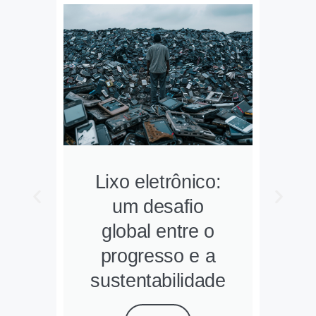
Lixo eletrônico:
e
um desafio
 e
global entre o
I
as
progresso e a
o
sustentabilidade
E